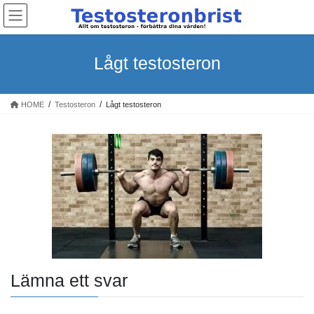
Skip
Skip
to
to
the
the
content
Navigation
Lågt testosteron
HOME
Testosteron
Lågt testosteron
Lämna ett svar